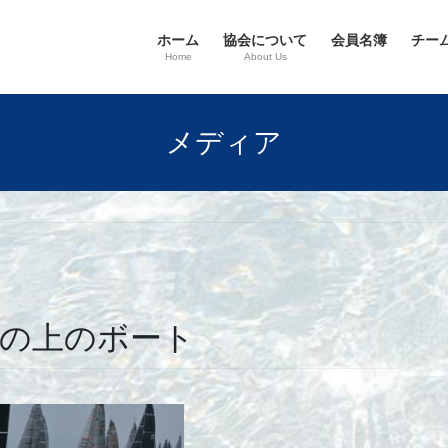
ホーム
協会について
会員名簿
チー
Home
About Us
メディア
海の上のボート