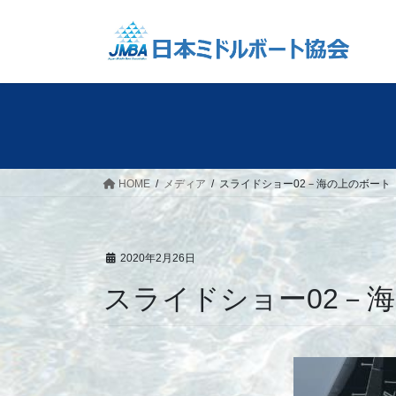
コ
ナ
ン
ビ
テ
ゲ
ン
ー
ツ
シ
へ
ョ
ス
ン
キ
に
ッ
移
HOME
メディア
スライドショー02－海の上のボート
プ
動
2020年2月26日
スライドショー02－