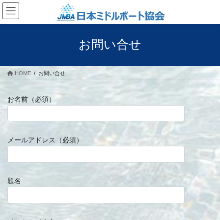
コ
ナ
ン
ビ
テ
ゲ
ン
ー
お問い合せ
ツ
シ
へ
ョ
ス
ン
HOME
お問い合せ
キ
に
ッ
移
プ
動
お名前（必須）
メールアドレス（必須）
題名