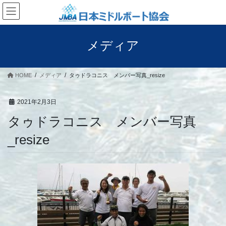
コ
ナ
ン
ビ
テ
ゲ
ン
ー
メディア
ツ
シ
へ
ョ
ス
ン
HOME
メディア
タゥドラコニス メンバー写真_resize
キ
に
ッ
移
プ
動
2021年2月3日
タゥドラコニス メンバー写真
_resize