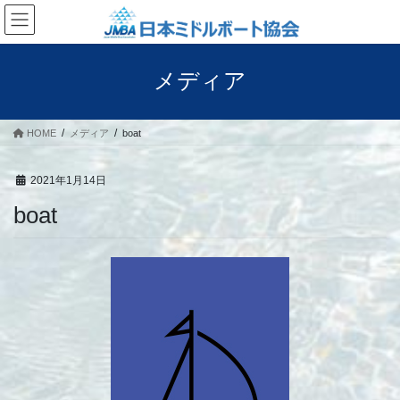
コ
ナ
ン
ビ
テ
ゲ
ン
ー
メディア
ツ
シ
へ
ョ
ス
ン
HOME
メディア
boat
キ
に
ッ
移
プ
動
2021年1月14日
boat