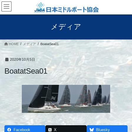
コ
ナ
ン
ビ
テ
ゲ
ン
ー
メディア
ツ
シ
へ
ョ
ス
ン
HOME
メディア
BoatatSea01
キ
に
ッ
移
プ
動
2020年10月5日
BoatatSea01
Facebook
X
Bluesky