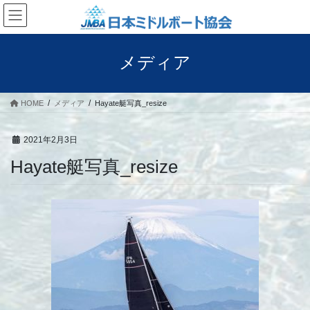
コ
ナ
ン
ビ
テ
ゲ
ン
ー
メディア
ツ
シ
へ
ョ
ス
ン
HOME
メディア
Hayate艇写真_resize
キ
に
ッ
移
プ
動
2021年2月3日
Hayate艇写真_resize