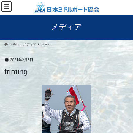
コ
ナ
ン
ビ
テ
ゲ
ン
ー
メディア
ツ
シ
へ
ョ
ス
ン
HOME
メディア
triming
キ
に
ッ
移
プ
動
2021年2月5日
triming