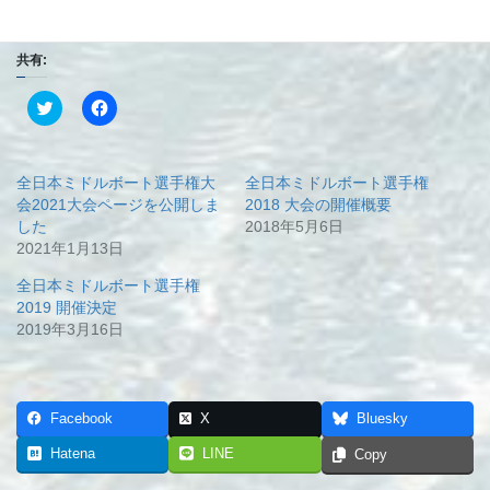
https://japan-mba.net/zen_midd2021/
共有:
ク
F
リ
a
ッ
c
ク
e
し
b
て
o
全日本ミドルボート選手権大
全日本ミドルボート選手権
T
o
w
k
会2021大会ページを公開しま
2018 大会の開催概要
i
で
した
2018年5月6日
t
共
t
有
2021年1月13日
e
す
r
る
全日本ミドルボート選手権
で
に
共
は
2019 開催決定
有
ク
2019年3月16日
(
リ
新
ッ
し
ク
い
し
ウ
て
ィ
く
ン
だ
Facebook
X
Bluesky
ド
さ
ウ
い
Hatena
LINE
Copy
で
(
開
新
き
し