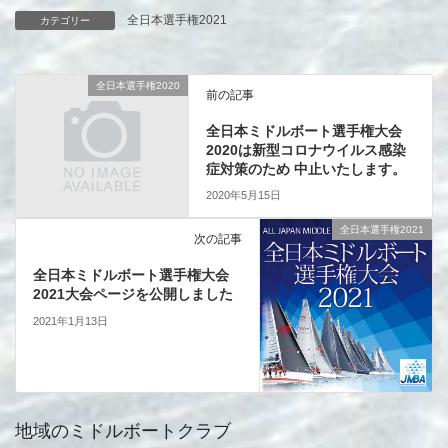
ま
い
全日本選手権2021
カテゴリー
す
ウ
)
ィ
ン
ド
ウ
全日本選手権2020
で
前の記事
開
き
ま
全日本ミドルボート選手権大会
す
2020は新型コロナウイルス感染
)
症対策のため 中止いたします。
2020年5月15日
全日本選手権2021
次の記事
全日本ミドルボート選手権大会
2021大会ページを公開しました
2021年1月13日
地域のミドルボートクラブ