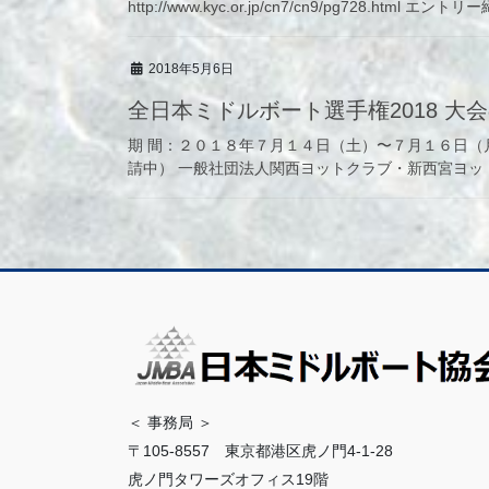
http://www.kyc.or.jp/cn7/cn9/pg728.ht
2018年5月6日
全日本ミドルボート選手権2018 大
期 間：２０１８年７月１４日（土）〜７月１６日（月
請中） 一般社団法人関西ヨットクラブ・新西宮ヨット
＜ 事務局 ＞
〒105-8557 東京都港区虎ノ門4-1-28
虎ノ門タワーズオフィス19階