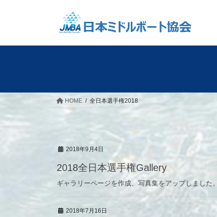
コ
ナ
ン
ビ
テ
ゲ
ン
ー
ツ
シ
へ
ョ
ス
ン
キ
に
ッ
移
HOME
全日本選手権2018
プ
動
2018年9月4日
2018全日本選手権Gallery
ギャラリーページを作成、写真集をアップしました
2018年7月16日