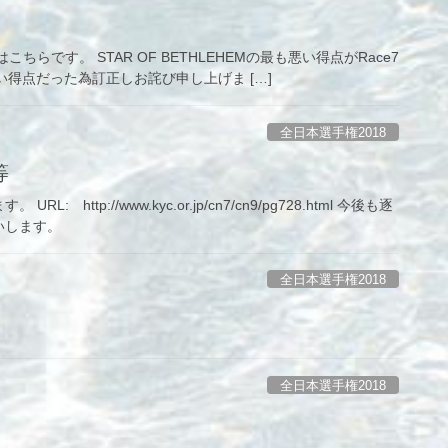
です。 STAR OF BETHLEHEMの最も悪い得点がRace7
も悪い得点だった為訂正しお詫び申し上げま […]
全日本選手権2018
等
tp://www.kyc.or.jp/cn7/cn9/pg728.html 今後も逐
いします。
全日本選手権2018
全日本選手権2018