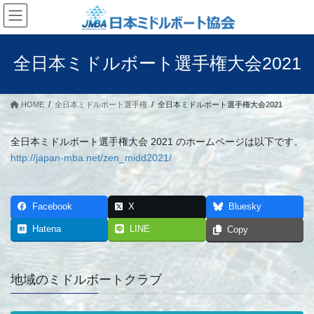
コ
ナ
ン
ビ
テ
ゲ
ン
ー
全日本ミドルボート選手権大会2021
ツ
シ
へ
ョ
ス
ン
HOME
全日本ミドルボート選手権
全日本ミドルボート選手権大会2021
キ
に
ッ
移
プ
動
全日本ミドルボート選手権大会 2021 のホームページは以下です。
http://japan-mba.net/zen_midd2021/
Facebook
X
Bluesky
Hatena
LINE
Copy
地域のミドルボートクラブ